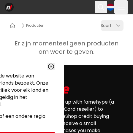
Menu
Zoekopdrach
Soort
Producten
Thuis
Er zijn momenteel geen producten
om weer te geven.
Footer
u de website van
rlands bezoekt. Onze
ifiek voor elk land en
geldig in het
Nintendo Life has teamed up with famehype (a
.
certified Nintendo eShop Card reseller) to
n of een andere regio
provide you with all your eShop credit buying
needs. Nintendo Life will receive a small
commission for any purchases you make