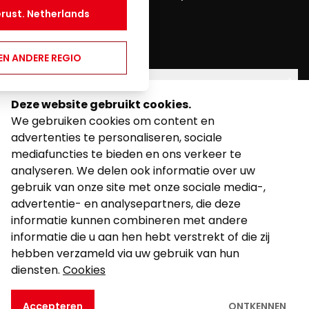
through this website.
erust.
Netherlands
youtube
twitter
facebook
EEN ANDERE REGIO
CATEGORIEËN
Deze website gebruikt cookies.
JURIDISCH
We gebruiken cookies om content en
advertenties te personaliseren, sociale
STEUN
mediafuncties te bieden en ons verkeer te
analyseren. We delen ook informatie over uw
gebruik van onze site met onze sociale media-,
advertentie- en analysepartners, die deze
informatie kunnen combineren met andere
informatie die u aan hen hebt verstrekt of die zij
©
2026
Mogelijk gemaakt door Kalixo.
hebben verzameld via uw gebruik van hun
diensten.
Cookies
Accepteren
ONTKENNEN