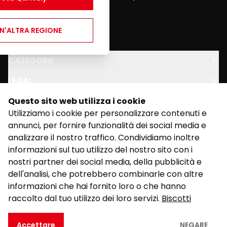
through this website.
youtube
twitter
facebook
N'ALTRA REGIONE
CATEGORIE
LEGAL
Questo sito web utilizza i cookie
SUPPORTO
Utilizziamo i cookie per personalizzare contenuti e
annunci, per fornire funzionalità dei social media e
analizzare il nostro traffico. Condividiamo inoltre
informazioni sul tuo utilizzo del nostro sito con i
nostri partner dei social media, della pubblicità e
dell'analisi, che potrebbero combinarle con altre
©
2026
Realizzato da Kalixo.
informazioni che hai fornito loro o che hanno
raccolto dal tuo utilizzo dei loro servizi.
Biscotti
Accettare
NEGARE