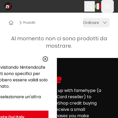
Apri 
Ricerca
Ordinare
Prodotti
Casa
Al momento non ci sono prodotti da
mostrare.
Footer
visitando NintendoLife
tti sono specifici per
bero essere validi solo
nato.
Nintendo Life has teamed up with famehype (a
 selezionare un'altra
certified Nintendo eShop Card reseller) to
provide you with all your eShop credit buying
needs. Nintendo Life will receive a small
commission for any purchases you make
esta Qui
Italy