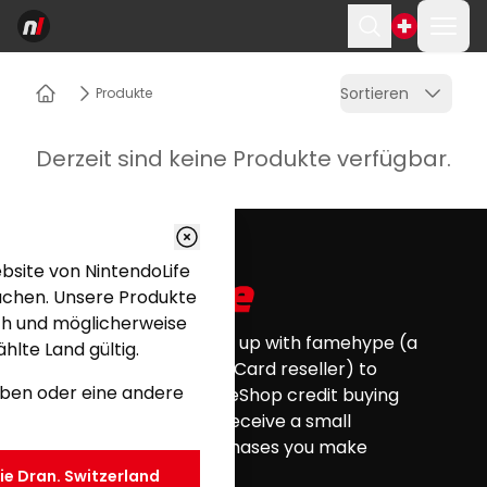
Menü
Suchen
Sortieren
Produkte
Heim
Derzeit sind keine Produkte verfügbar.
Footer
bsite von NintendoLife
uchen. Unsere Produkte
sch und möglicherweise
Nintendo Life has teamed up with famehype (a
hlte Land gültig.
certified Nintendo eShop Card reseller) to
eiben oder eine andere
provide you with all your eShop credit buying
needs. Nintendo Life will receive a small
commission for any purchases you make
through this website.
ie Dran.
Switzerland