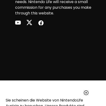
needs. Nintendo Life will receive a small
commission for any purchases you make
through this website.
youtube
twitter
facebook
Sie scheinen die Website von NintendoLife
Diese Website verwendet Cookies.
Austria zu besuchen. Unsere Produkte sind