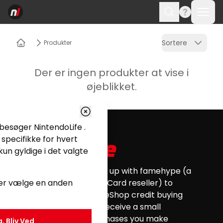
Åbn 
Søge
Sortere
Produkter
Hjem
Der er ingen produkter at vise i
øjeblikket.
Footer
u besøger NintendoLife .
specifikke for hvert
kun gyldige i det valgte
Nintendo Life has teamed up with famehype (a
ller vælge en anden
certified Nintendo eShop Card reseller) to
provide you with all your eShop credit buying
needs. Nintendo Life will receive a small
commission for any purchases you make
a, Bliv Ved