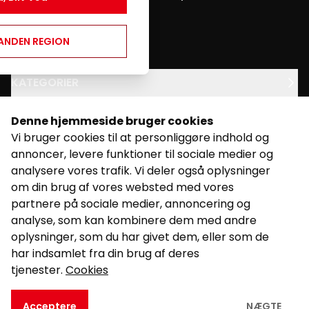
through this website.
youtube
twitter
facebook
ANDEN REGION
KATEGORIER
LEGAL
Denne hjemmeside bruger cookies
Vi bruger cookies til at personliggøre indhold og
STØTTE
annoncer, levere funktioner til sociale medier og
analysere vores trafik. Vi deler også oplysninger
om din brug af vores websted med vores
partnere på sociale medier, annoncering og
analyse, som kan kombinere dem med andre
oplysninger, som du har givet dem, eller som de
©
2026
Drevet af Kalixo.
har indsamlet fra din brug af deres
tjenester.
Cookies
Acceptere
NÆGTE