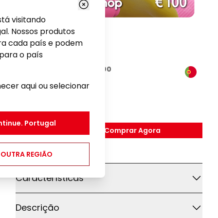
tá visitando
gal. Nossos produtos
ara cada país e podem
para o país
Nintendo eShop Card €100
cer aqui ou selecionar
Jogos
100,00 €
ntinue.
Portugal
Comprar Agora
,
Nintendo EShop Card 
 OUTRA REGIÃO
Detalhes adicionais
Características
Descrição