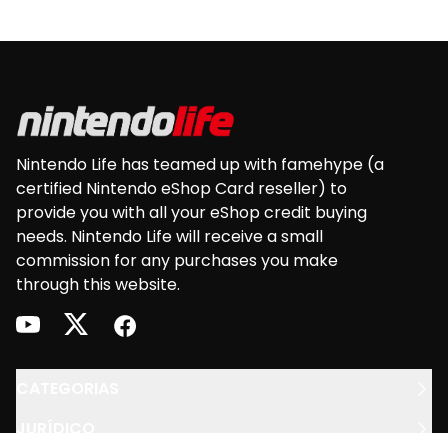
Switch e na versão europeia das consolas:
Nintendo 3DS • Nintendo 3DS XL • Nintendo 2DS •
Footer
New Nintendo 2DS XL • New Nintendo 3DS • New
Nintendo 3DS XL • Wii U
Nintendo Life has teamed up with famehype (a
certified Nintendo eShop Card reseller) to
provide you with all your eShop credit buying
needs. Nintendo Life will receive a small
commission for any purchases you make
through this website.
youtube
twitter
facebook
CATEGORIAS
JURÍDICO