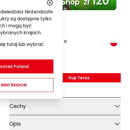
odwiedzasz NintendoLife
ukty są dostępne tylko
ch i mogą być
ybranych krajach.
Nintendo eShop Card 120 zł
ię tutaj lub wybrać
Gry
120,00 zł
Zostań
Poland
Kup Teraz
,
Nintendo EShop Card 12
 INNY REGION
Dodatkowe szczegóły
Cechy
Opis