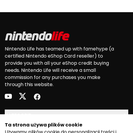
Footer
Nintendo Life has teamed up with famehype (a
certified Nintendo eShop Card reseller) to
provide you with all your eShop credit buying
needs. Nintendo Life will receive a small
commission for any purchases you make
through this website.
youtube
twitter
facebook
KATEGORIE
Ta strona używa plików cookie
PRAWNY
Używamy plików cookie do personalizacji treści i