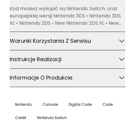
Opis
Kod możesz wykupić na Nintendo Switch. oraz
europejskiej wersji Nintendo 3DS • Nintendo 3DS
XL • Nintendo 2DS • New Nintendo 2DS XL • New
Nintendo 3DS • New Nintendo 3DS XL lub Wii U
Warunki Korzystania Z Serwisu
Instrukcje Realizacji
Informacje O Produkcie
Nintendo
Console
Digital Code
Code
Credit
Nintendo Switch