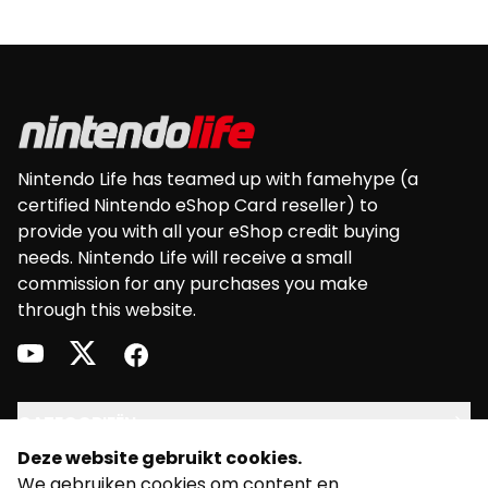
systeem. Kan worden gebruikt op een Nintendo
Switch en op de Europese versie van een:
Footer
Nintendo 3DS • Nintendo 3DS XL • Nintendo 2DS •
New Nintendo 2DS XL • New Nintendo 3DS • New
Nintendo 3DS XL • Wii U
Nintendo Life has teamed up with famehype (a
certified Nintendo eShop Card reseller) to
provide you with all your eShop credit buying
needs. Nintendo Life will receive a small
commission for any purchases you make
through this website.
youtube
twitter
facebook
CATEGORIEËN
Deze website gebruikt cookies.
JURIDISCH
We gebruiken cookies om content en