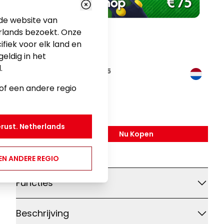
u de website van
rlands bezoekt. Onze
ifiek voor elk land en
geldig in het
.
Nintendo eShop Card €75
n of een andere regio
Gamen
€ 75,00
erust.
Netherlands
Nu Kopen
,
Nintendo EShop Card 
EEN ANDERE REGIO
Aanvullende details
Functies
Beschrijving