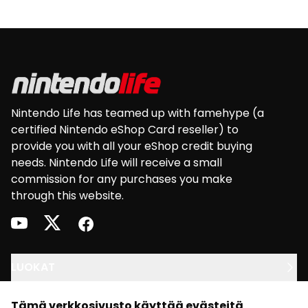
Footer
Nintendo Life has teamed up with famehype (a
certified Nintendo eShop Card reseller) to
provide you with all your eShop credit buying
needs. Nintendo Life will receive a small
commission for any purchases you make
through this website.
youtube
twitter
facebook
LUOKAT
OIKEUDELLINEN
Tämä verkkosivusto käyttää evästeitä