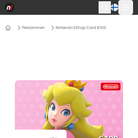
Avaa 
Haku
Pelaaminen
Nintendo EShop Card €100
Kotiin