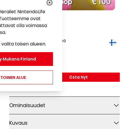
 vierailet NintendoLife
a. Tuotteemme ovat
aattavat olla voimassa
sa.
Nintendo eShop Card €100
 valita toisen alueen.
Pelaaminen
sy Mukana
Finland
100,00 €
Osta Nyt
 TOINEN ALUE
,
Nintendo EShop Card 
Lisätietoja
Ominaisuudet
Kuvaus