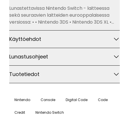
Kuvaus
Lunastettavissa Nintendo Switch - laitteessa
sekä seuraavien laitteiden eurooppalaisessa
versiossa: • • Nintendo 3DS • Nintendo 3DS XL •
Nintendo 2DS • New Nintendo 2DS XL • New
Nintendo 3DS • New Nintendo 3DS XL tai Wii U
Käyttöehdot
Lunastusohjeet
Tuotetiedot
Nintendo
Console
Digital Code
Code
Credit
Nintendo Switch