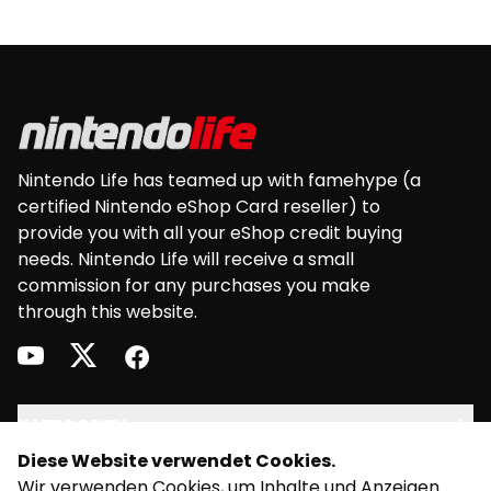
Nintendo eShop in der Währung angezeigt
werden. die der Regionseinstellung deiner
Footer
Konsole oder deines Systems entsprechen.
Einlösbar mit: • Nintendo Switch sowie einer
europäischen Version von: Nintendo 3DS •
Nintendo 3DS XL • Nintendo 2DS • New Nintendo
2DS XL • New Nintendo 3DS • New Nintendo 3DS
Nintendo Life has teamed up with famehype (a
XL • Wii U
certified Nintendo eShop Card reseller) to
provide you with all your eShop credit buying
needs. Nintendo Life will receive a small
commission for any purchases you make
through this website.
youtube
twitter
facebook
KATEGORIEN
Diese Website verwendet Cookies.
RECHT
Wir verwenden Cookies, um Inhalte und Anzeigen