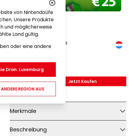
bsite von NintendoLife
chen. Unsere Produkte
sch und möglicherweise
hlte Land gültig.
Nintendo eShop Card €25
eiben oder eine andere
Gaming
25,00 €
Sie Dran.
Luxemburg
Jetzt Kaufen
,
Nintendo EShop Card 
E ANDERE REGION AUS
Weitere Details
Merkmale
Beschreibung