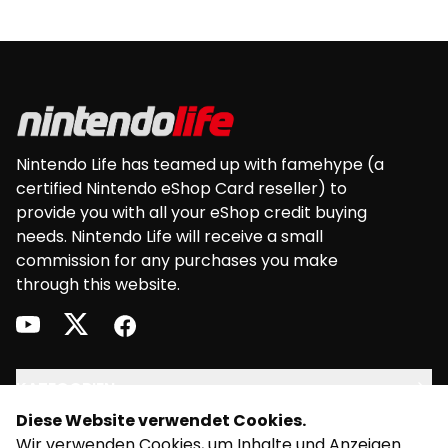
Preise im Nintendo eShop in der Währung
angezeigt werden. die der Regionseinstellung
Footer
deiner Konsole oder deines Systems
entsprechen. Einlösbar mit: • Nintendo Switch
sowie einer europäischen Version von: Nintendo
3DS • Nintendo 3DS XL • Nintendo 2DS • New
Nintendo 2DS XL • New Nintendo 3DS • New
Nintendo Life has teamed up with famehype (a
Nintendo 3DS XL • Wii U
certified Nintendo eShop Card reseller) to
provide you with all your eShop credit buying
needs. Nintendo Life will receive a small
commission for any purchases you make
through this website.
youtube
twitter
facebook
KATEGORIEN
Diese Website verwendet Cookies.
RECHT
Wir verwenden Cookies, um Inhalte und Anzeigen