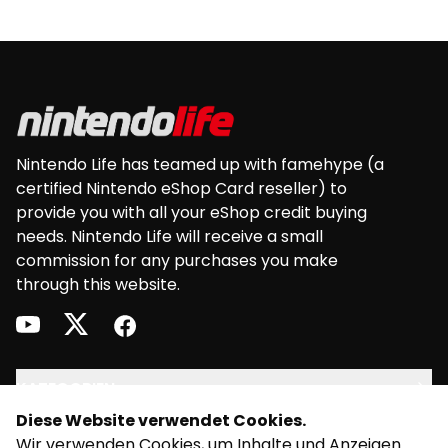
Nintendo eShop in der Währung angezeigt
werden. die der Regionseinstellung deiner
Footer
Konsole oder deines Systems entsprechen.
Einlösbar mit: • Nintendo Switch sowie einer
europäischen Version von: Nintendo 3DS •
Nintendo 3DS XL • Nintendo 2DS • New Nintendo
2DS XL • New Nintendo 3DS • New Nintendo 3DS
Nintendo Life has teamed up with famehype (a
XL • Wii U
certified Nintendo eShop Card reseller) to
provide you with all your eShop credit buying
needs. Nintendo Life will receive a small
commission for any purchases you make
through this website.
youtube
twitter
facebook
KATEGORIEN
Diese Website verwendet Cookies.
RECHT
Wir verwenden Cookies, um Inhalte und Anzeigen