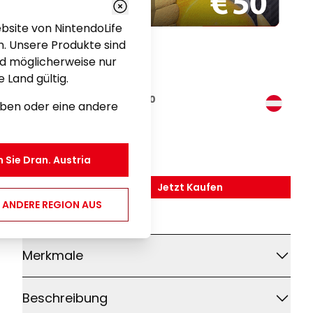
bsite von NintendoLife
n. Unsere Produkte sind
nd möglicherweise nur
 Land gültig.
Nintendo eShop Card €50
eiben oder eine andere
Gaming
€ 50,00
n Sie Dran.
Austria
Jetzt Kaufen
,
Nintendo EShop Card 
E ANDERE REGION AUS
Weitere Details
Merkmale
Beschreibung